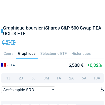
Graphique boursier iShares S&P 500 Swap PEA
UCITS ETF
Cours
Graphique
Sélecteur d'ETF
Historiques
6,508 €
+0,32%
SPEA
1J
2J
5J
3M
1A
2A
5A
10A