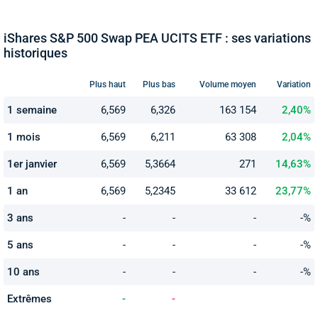
iShares S&P 500 Swap PEA UCITS ETF : ses variations
historiques
Plus haut
Plus bas
Volume moyen
Variation
1 semaine
6,569
6,326
163 154
2,40%
1 mois
6,569
6,211
63 308
2,04%
1er janvier
6,569
5,3664
271
14,63%
1 an
6,569
5,2345
33 612
23,77%
3 ans
-
-
-
-%
5 ans
-
-
-
-%
10 ans
-
-
-
-%
Extrêmes
-
-