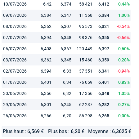
10/07/2026
6,42
6,374
58 421
6,412
0,44%
09/07/2026
6,384
6,347
11 368
6,384
1,00%
08/07/2026
6,362
6,307
95 573
6,321
-0,54%
07/07/2026
6,394
6,348
98 376
6,355
-0,66%
06/07/2026
6,408
6,367
120 449
6,397
0,60%
03/07/2026
6,362
6,345
15 460
6,359
0,28%
02/07/2026
6,394
6,33
37 351
6,341
-0,94%
01/07/2026
6,401
6,34
76 059
6,401
0,83%
30/06/2026
6,356
6,32
17 356
6,348
1,05%
29/06/2026
6,301
6,245
62 237
6,282
0,27%
26/06/2026
6,266
6,20
56 298
6,265
0,00%
Plus haut :
6,569
€
Plus bas :
6,20
€
Moyenne :
6,3625
€