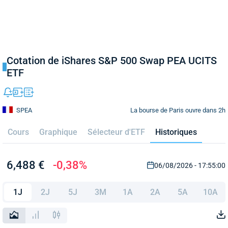
Cotation de iShares S&P 500 Swap PEA UCITS
ETF
La bourse de Paris ouvre dans 2h
SPEA
Cours
Graphique
Sélecteur d'ETF
Historiques
6,488 €
-0,38%
06/08/2026 - 17:55:00
1J
2J
5J
3M
1A
2A
5A
10A