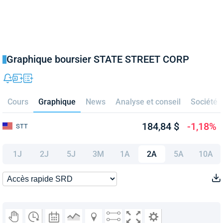
Graphique boursier STATE STREET CORP
Cours
Graphique
News
Analyse et conseil
Société
184,84 $
-1,18%
STT
1J
2J
5J
3M
1A
2A
5A
10A