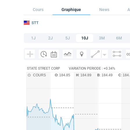
Cours
Graphique
News
A
STT
1J
2J
5J
10J
3M
6M
C
STATE STREET CORP
VARIATION PERIODE : +0.34%
COURS
O
: 184.85
H
: 184.89
B
: 184.49
C
: 184