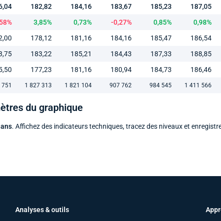
6,04
182,82
184,16
183,67
185,23
187,05
,58%
3,85%
0,73%
-0,27%
0,85%
0,98%
2,00
178,12
181,16
184,16
185,47
186,54
3,75
183,22
185,21
184,43
187,33
188,85
5,50
177,23
181,16
180,94
184,73
186,46
 751
1 827 313
1 821 104
907 762
984 545
1 411 566
mètres du graphique
 ans
. Affichez des indicateurs techniques, tracez des niveaux et enregistr
Analyses & outils
Appr