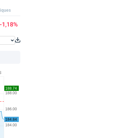
riques
-1,18%
S