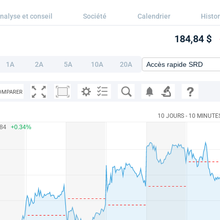
nalyse et conseil
Société
Calendrier
Histo
184,84 $
1A
2A
5A
10A
20A
OMPARER
10 JOURS - 10 MINUTE
.84
+0.34%