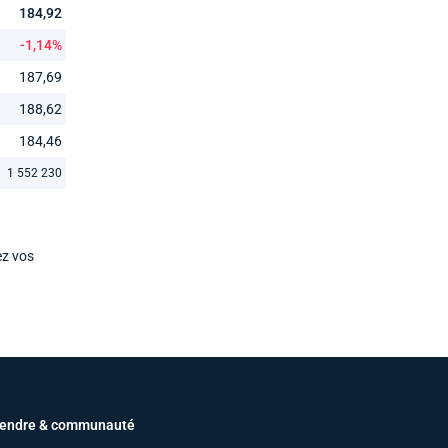
184,92
-1,14%
187,69
188,62
184,46
1 552 230
ez vos
endre & communauté