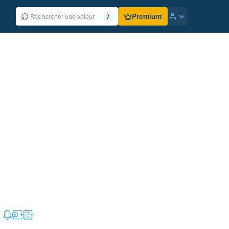
⌕
/
Premium