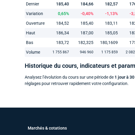
Dernier
185,40
184,66
182,57
17
Variation
0,65%
-0,40%
-1,13%
-3
Ouverture
184,52
185,40
183,11
18
Haut
186,34
187,00
185,05
18
Bas
183,72
182,325
180,1609
17
Volume
1 755 867
946 960
1 175 859
2 082
Historique du cours, indicateurs et para
Analysez l’évolution du cours sur une période de
1 jour à 30
réglages pour retrouver rapidement votre configuration.
Marchés & cotations