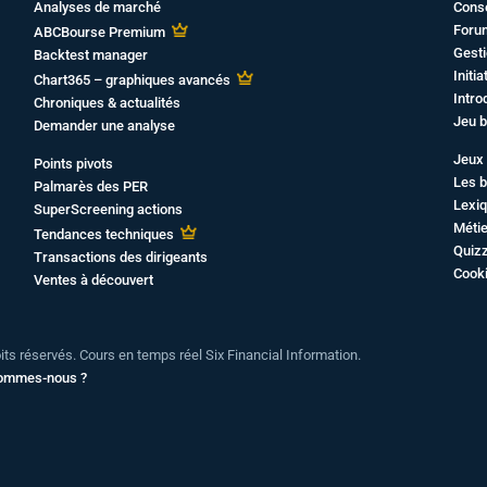
Analyses de marché
Cons
Foru
ABCBourse Premium
Gesti
Backtest manager
Initi
Chart365 – graphiques avancés
Intro
Chroniques & actualités
Jeu b
Demander une analyse
Jeux 
Points pivots
Les b
Palmarès des PER
Lexiq
SuperScreening actions
Métie
Tendances techniques
Quiz
Transactions des dirigeants
Cook
Ventes à découvert
oits réservés. Cours en temps réel Six Financial Information.
sommes-nous ?