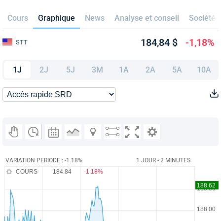
Cours
Graphique
News
Analyse et conseil
Société
184,84 $
-1,18%
STT
1J
2J
5J
3M
1A
2A
5A
10A
VARIATION PERIODE : -1.18%
1 JOUR - 2 MINUTES
COURS
184.84
-1.18%