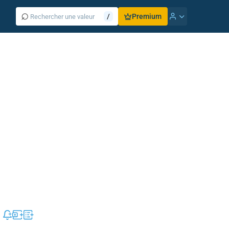
⌕
/
Premium