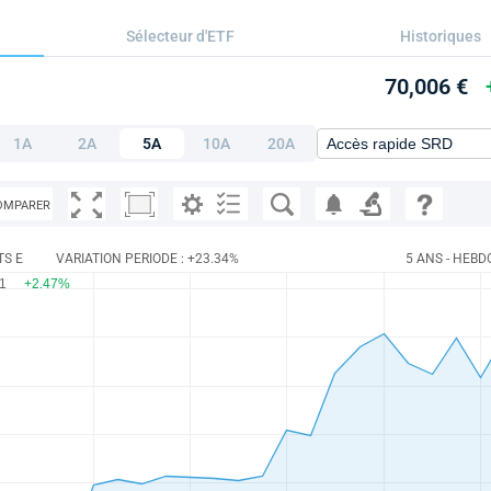
Sélecteur d'ETF
Historiques
70,006 €
1A
2A
5A
10A
20A
OMPARER
TS E
VARIATION PERIODE : +23.34%
5 ANS - HEBD
01
+2.47%