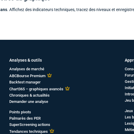
 ans
. Affichez des indicateurs techniques, tracez des niveaux et enregistr
Analyses & outils
Appr
Analyses de marché
Cons
Foru
ABCBourse Premium
Gesti
Backtest manager
Initi
Chart365 – graphiques avancés
Intro
Chroniques & actualités
Jeu b
Demander une analyse
Jeux 
Points pivots
Les b
Palmarès des PER
Lexiq
SuperScreening actions
Métie
Tendances techniques