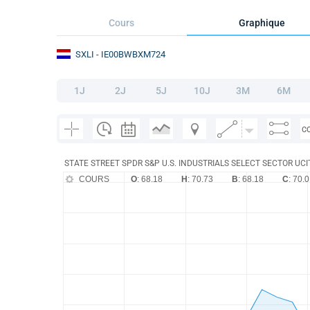
Cours
Graphique
SXLI
- IE00BWBXM724
1J
2J
5J
10J
3M
6M
C
STATE STREET SPDR S&P U.S. INDUSTRIALS SELECT SECTOR UCI
COURS
O
: 68.18
H
: 70.73
B
: 68.18
C
: 70.