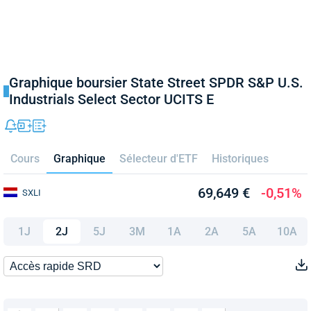
Graphique boursier State Street SPDR S&P U.S.
Industrials Select Sector UCITS E
Cours
Graphique
Sélecteur d'ETF
Historiques
69,649 €
-0,51%
SXLI
1J
2J
5J
3M
1A
2A
5A
10A