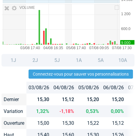
VOLUME
1J
2J
5J
1A
5A
10A
Connectez-vous pour sauver vos personnalisations
03/08/26
04/08/26
05/08/26
06/08/26
07/
Dernier
15,30
15,12
15,20
15,20
Variation
1,32%
-1,18%
0,53%
0,00%
Ouverture
15,00
15,30
15,22
15,12
Haut
15,40
15,60
15,30
15,26