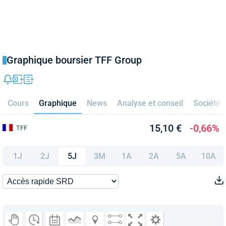
Graphique boursier TFF Group
Cours
Graphique
News
Analyse et conseil
Société
15,10 €
-0,66%
TFF
1J
2J
5J
3M
1A
2A
5A
10A