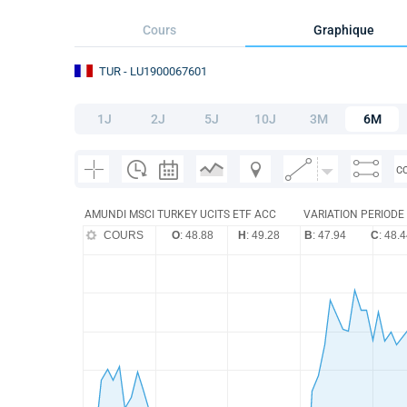
Cours
Graphique
TUR
- LU1900067601
1J
2J
5J
10J
3M
6M
C
AMUNDI MSCI TURKEY UCITS ETF ACC
VARIATION PERIODE :
COURS
O
: 48.88
H
: 49.28
B
: 47.94
C
: 48.