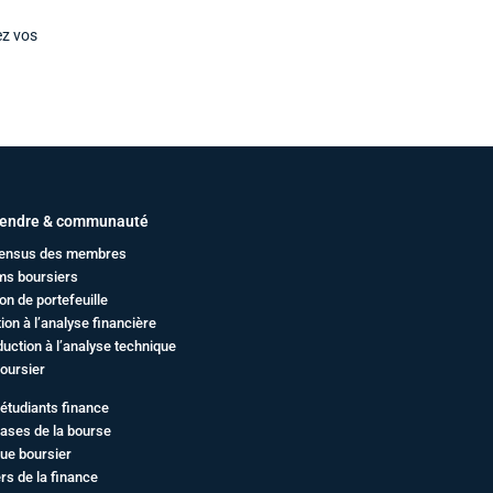
ez vos
endre & communauté
ensus des membres
ms boursiers
on de portefeuille
ation à l’analyse financière
duction à l’analyse technique
oursier
étudiants finance
ases de la bourse
ue boursier
rs de la finance