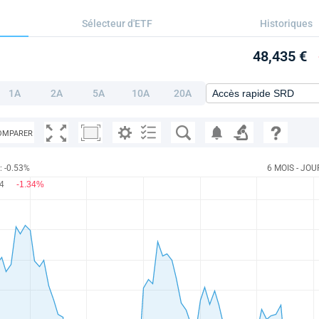
Sélecteur d'ETF
Historiques
48,435 €
1A
2A
5A
10A
20A
OMPARER
 -0.53%
6 MOIS - JOU
44
-1.34%