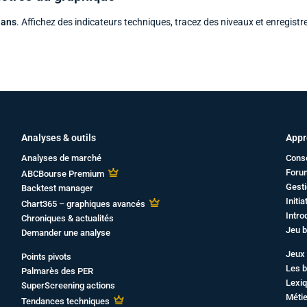
 ans
. Affichez des indicateurs techniques, tracez des niveaux et enregistr
Analyses & outils
Appr
Analyses de marché
Cons
Foru
ABCBourse Premium
Gesti
Backtest manager
Initi
Chart365 – graphiques avancés
Intro
Chroniques & actualités
Jeu b
Demander une analyse
Jeux 
Points pivots
Les b
Palmarès des PER
Lexiq
SuperScreening actions
Métie
Tendances techniques