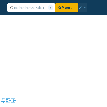
⌕
/
Premium