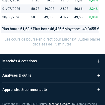
02/07/2026
51,20
50,36
3 745
51,08
0,83%
01/07/2026
50,75
49,005
2 805
50,66
2,24%
30/06/2026
50,08
49,355
4 377
49,55
0,00%
Plus haut :
51,63
€
Plus bas :
46,425
€
Moyenne :
49,3455
€
Les cours de bourse en direct pour Euronext. Autres places
décalées de 15 minutes.
+
Marchés & cotations
+
Analyses & outils
+
Apprendre & communauté
Copyright © 1999-2026 ABC Bourse.
Mentions légales
. Tous droits réservés.