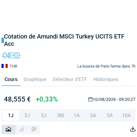
Cotation de Amundi MSCI Turkey UCITS ETF
Acc
La bourse de Paris ferme dans 7h
TUR
Cours
Graphique
Sélecteur d'ETF
Historiques
48,555 €
+0,33%
10/08/2026 - 09:20:27
1J
2J
5J
3M
1A
2A
5A
10A