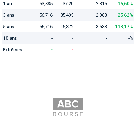
1 an
53,885
37,20
2 815
16,60%
3 ans
56,716
35,495
2 983
25,62%
5 ans
56,716
15,372
3 688
113,17%
10 ans
-
-
-
-%
Extrêmes
-
-