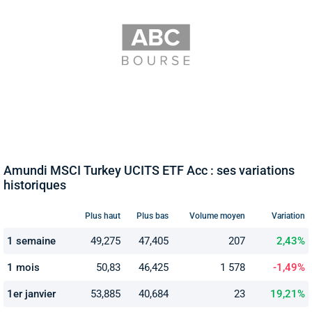
Amundi MSCI Turkey UCITS ETF Acc : ses variations
historiques
Plus haut
Plus bas
Volume moyen
Variation
1 semaine
49,275
47,405
207
2,43%
1 mois
50,83
46,425
1 578
-1,49%
1er janvier
53,885
40,684
23
19,21%