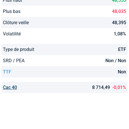
Plus haut
48,555
Plus bas
48,035
Clôture veille
48,395
Volatilité
1,08%
Type de produit
ETF
SRD / PEA
Non / Non
TTF
Non
Cac 40
8 714,49
-0,01%