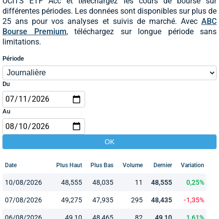
UCITS ETF Acc et téléchargez les cours de bourse sur
différentes périodes. Les données sont disponibles sur plus de
25 ans pour vos analyses et suivis de marché. Avec
ABC
Bourse Premium
, téléchargez sur longue période sans
limitations.
Période
Du
Au
Date
Plus Haut
Plus Bas
Volume
Dernier
Variation
10/08/2026
48,555
48,035
11
48,555
0,25%
07/08/2026
49,275
47,935
295
48,435
-1,35%
06/08/2026
49,10
48,465
82
49,10
1,61%