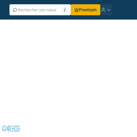
⌕
/
Premium