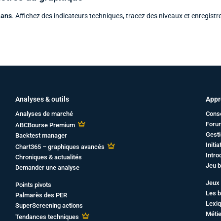
 ans
. Affichez des indicateurs techniques, tracez des niveaux et enregistr
Analyses & outils
Appr
Analyses de marché
Cons
Foru
ABCBourse Premium
Gesti
Backtest manager
Initi
Chart365 – graphiques avancés
Intro
Chroniques & actualités
Jeu b
Demander une analyse
Jeux 
Points pivots
Les b
Palmarès des PER
Lexiq
SuperScreening actions
Métie
Tendances techniques