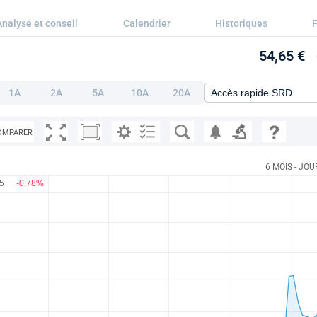
Analyse et conseil
Calendrier
Historiques
54,65 €
1A
2A
5A
10A
20A
OMPARER
6 MOIS - JOU
65
-0.78%