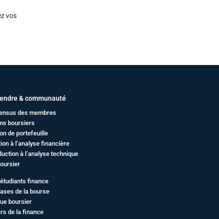
ez vos
endre & communauté
ensus des membres
ms boursiers
on de portefeuille
ation à l’analyse financière
duction à l’analyse technique
oursier
étudiants finance
ases de la bourse
ue boursier
rs de la finance