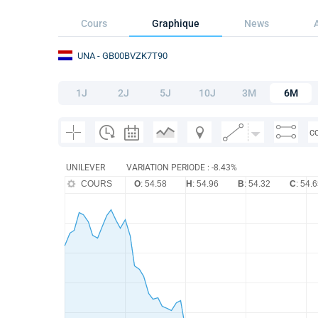
Cours
Graphique
News
UNA
- GB00BVZK7T90
1J
2J
5J
10J
3M
6M
C
UNILEVER
VARIATION PERIODE : -8.43%
COURS
O
: 54.58
H
: 54.96
B
: 54.32
C
: 54.