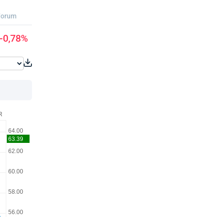
Forum
-0,78%
R