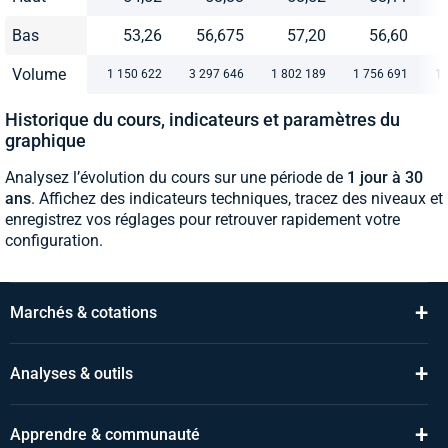
Bas
53,26
56,675
57,20
56,60
Volume
1 150 622
3 297 646
1 802 189
1 756 691
1 
Historique du cours, indicateurs et paramètres du
graphique
Analysez l’évolution du cours sur une période de
1 jour à 30
ans
. Affichez des indicateurs techniques, tracez des niveaux et
enregistrez vos réglages pour retrouver rapidement votre
configuration.
+
Marchés & cotations
+
Analyses & outils
+
Apprendre & communauté