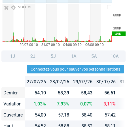
VOLUME
1J
2J
5J
1A
5A
10A
Connectez-vous pour sauver vos personnalisations
27/07/26
28/07/26
29/07/26
30/07/26
31/
Dernier
54,10
58,39
58,43
56,61
Variation
1,03%
7,93%
0,07%
-3,11%
Ouverture
54,00
57,18
58,40
57,42
Haut
54,52
58,88
58,52
58,11