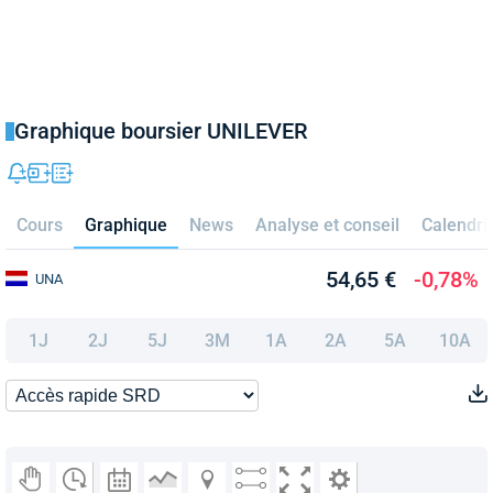
Graphique boursier UNILEVER
Cours
Graphique
News
Analyse et conseil
Calendri
54,65 €
-0,78%
UNA
1J
2J
5J
3M
1A
2A
5A
10A