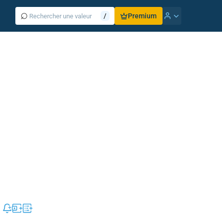
⌕
/
Premium