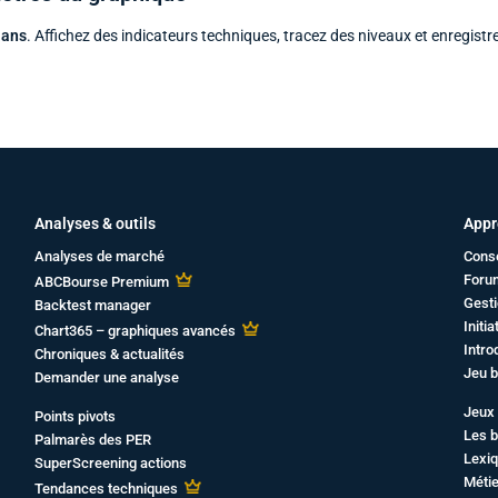
 ans
. Affichez des indicateurs techniques, tracez des niveaux et enregistr
Analyses & outils
Appr
Analyses de marché
Cons
Foru
ABCBourse Premium
Gesti
Backtest manager
Initi
Chart365 – graphiques avancés
Intro
Chroniques & actualités
Jeu b
Demander une analyse
Jeux 
Points pivots
Les b
Palmarès des PER
Lexiq
SuperScreening actions
Métie
Tendances techniques