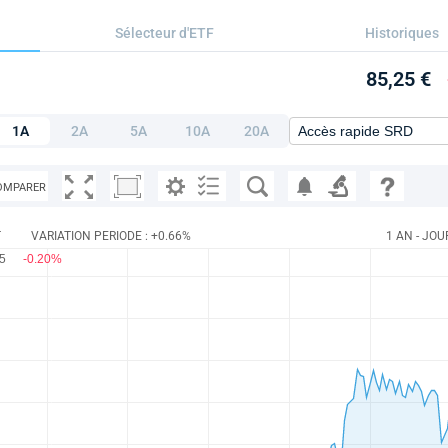
Sélecteur d'ETF
Historiques
85,25 €
1A
2A
5A
10A
20A
OMPARER
T
VARIATION PERIODE : +0.66%
1 AN - JOU
25
-0.20%