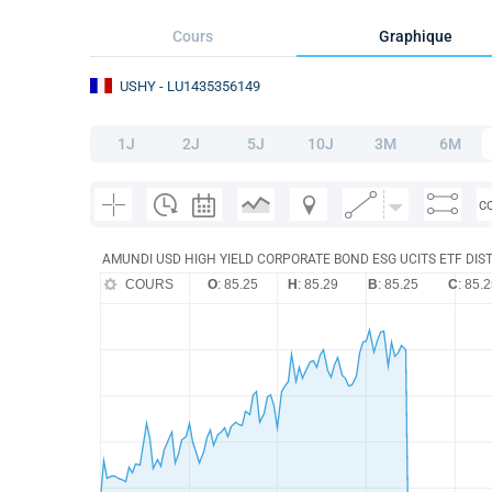
Cours
Graphique
USHY
- LU1435356149
1J
2J
5J
10J
3M
6M
C
AMUNDI USD HIGH YIELD CORPORATE BOND ESG UCITS ETF DIS
COURS
O
: 85.25
H
: 85.29
B
: 85.25
C
: 85.