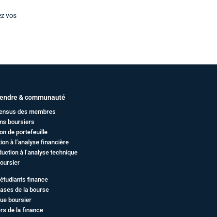
ez vos
endre & communauté
ensus des membres
ms boursiers
on de portefeuille
ation à l’analyse financière
duction à l’analyse technique
oursier
étudiants finance
ases de la bourse
ue boursier
rs de la finance