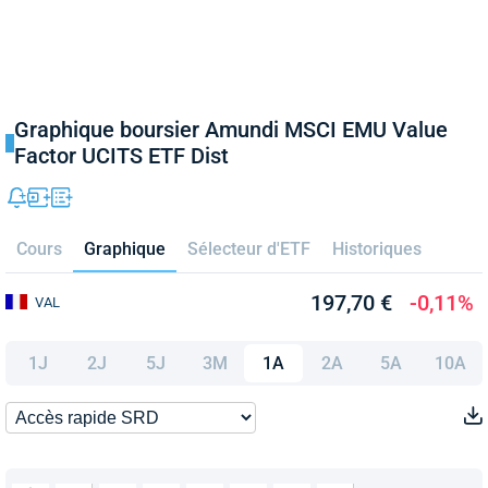
Graphique boursier Amundi MSCI EMU Value
Factor UCITS ETF Dist
Cours
Graphique
Sélecteur d'ETF
Historiques
197,70 €
-0,11%
VAL
1J
2J
5J
3M
1A
2A
5A
10A