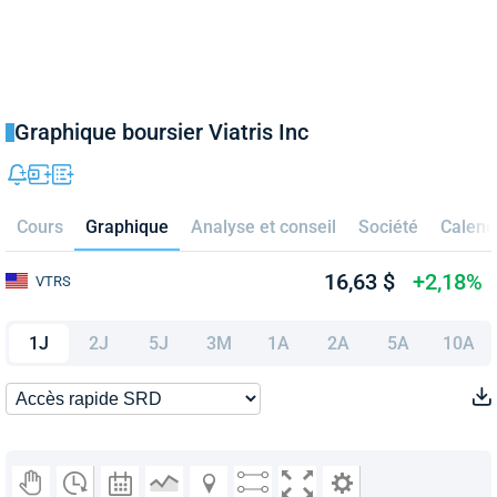
Graphique boursier Viatris Inc
Cours
Graphique
Analyse et conseil
Société
Calend
16,63 $
+2,18%
VTRS
1J
2J
5J
3M
1A
2A
5A
10A