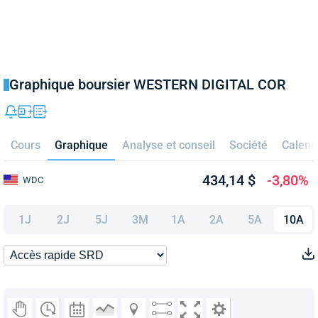
Graphique boursier WESTERN DIGITAL COR
Cours
Graphique
Analyse et conseil
Société
Calend
434,14 $
-3,80%
WDC
1J
2J
5J
3M
1A
2A
5A
10A