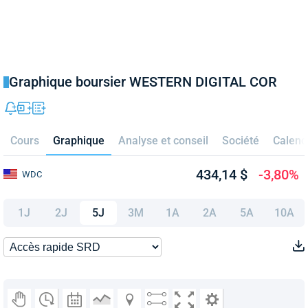
Graphique boursier WESTERN DIGITAL COR
Cours
Graphique
Analyse et conseil
Société
Calend
434,14 $
-3,80%
WDC
1J
2J
5J
3M
1A
2A
5A
10A