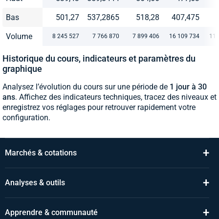
Bas
501,27
537,2865
518,28
407,475
Volume
8 245 527
7 766 870
7 899 406
16 109 734
11 
Historique du cours, indicateurs et paramètres du
graphique
Analysez l’évolution du cours sur une période de
1 jour à 30
ans
. Affichez des indicateurs techniques, tracez des niveaux et
enregistrez vos réglages pour retrouver rapidement votre
configuration.
+
Marchés & cotations
+
Analyses & outils
+
Apprendre & communauté