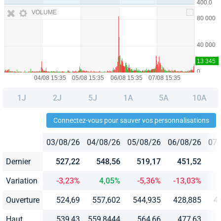
VOLUME
1J
2J
5J
1A
5A
10A
Connectez-vous pour sauver vos personnalisations
03/08/26
04/08/26
05/08/26
06/08/26
07/
Dernier
527,22
548,56
519,17
451,52
Variation
-3,23%
4,05%
-5,36%
-13,03%
Ouverture
524,69
557,602
544,935
428,885
4
Haut
539,43
559,8444
564,66
477,63