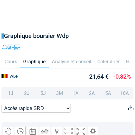
Graphique boursier Wdp
Cours
Graphique
Analyse et conseil
Calendrier
Hist
21,64 €
-0,82%
WDP
1J
2J
5J
3M
1A
2A
5A
10A