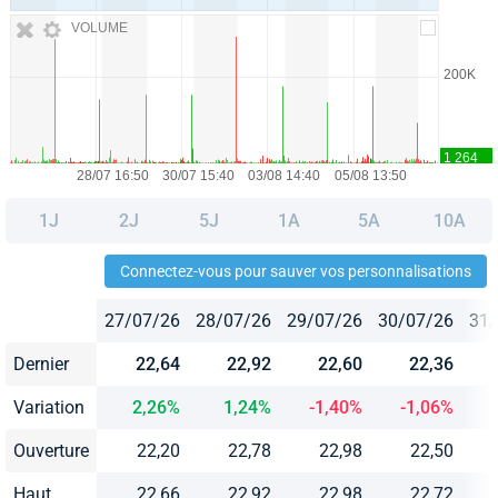
VOLUME
1J
2J
5J
1A
5A
10A
Connectez-vous pour sauver vos personnalisations
27/07/26
28/07/26
29/07/26
30/07/26
31/
Dernier
22,64
22,92
22,60
22,36
Variation
2,26%
1,24%
-1,40%
-1,06%
Ouverture
22,20
22,78
22,98
22,50
Haut
22,66
22,92
22,98
22,72