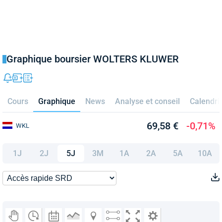
Graphique boursier WOLTERS KLUWER
Cours
Graphique
News
Analyse et conseil
Calendri
69,58 €
-0,71%
WKL
1J
2J
5J
3M
1A
2A
5A
10A