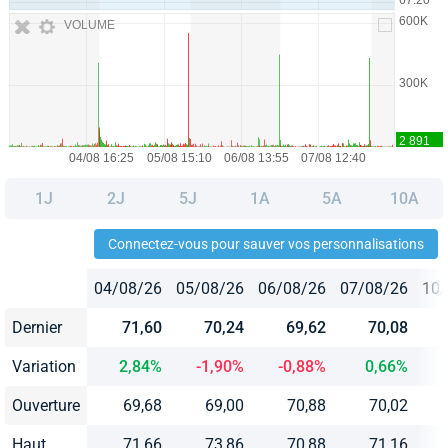
VOLUME
1J
2J
5J
1A
5A
10A
Connectez-vous pour sauver vos personnalisations
04/08/26
05/08/26
06/08/26
07/08/26
10/
Dernier
71,60
70,24
69,62
70,08
Variation
2,84%
-1,90%
-0,88%
0,66%
Ouverture
69,68
69,00
70,88
70,02
Haut
71,66
73,86
70,88
71,16