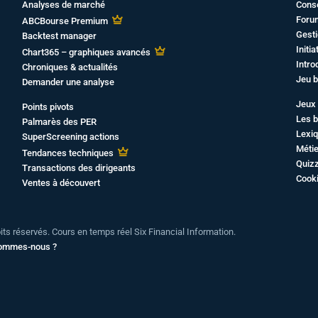
Analyses de marché
Cons
Foru
ABCBourse Premium
Gesti
Backtest manager
Initi
Chart365 – graphiques avancés
Intro
Chroniques & actualités
Jeu b
Demander une analyse
Jeux 
Points pivots
Les b
Palmarès des PER
Lexiq
SuperScreening actions
Métie
Tendances techniques
Quiz
Transactions des dirigeants
Cook
Ventes à découvert
oits réservés. Cours en temps réel Six Financial Information.
sommes-nous ?