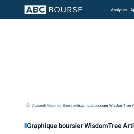
Analyses
A
Accueil
/
Marchés Bourse
/
Graphique boursier WisdomTree Art
Graphique boursier WisdomTree Artif