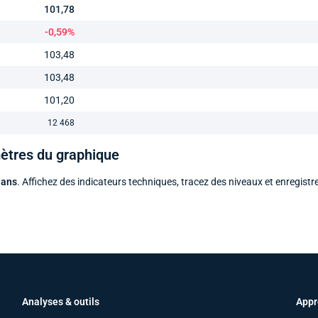
101,78
-0,59%
103,48
103,48
101,20
12 468
mètres du graphique
 ans
. Affichez des indicateurs techniques, tracez des niveaux et enregistr
Analyses & outils
Appr