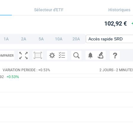
Sélecteur d'ETF
Historiques
102,92 €
1A
2A
5A
10A
20A
OMPARER
VARIATION PERIODE : +0.53%
2 JOURS - 2 MINUTE
.92
+0.53%