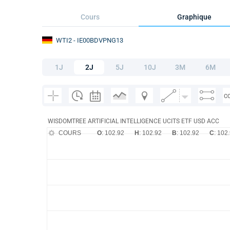
Cours
Graphique
WTI2
- IE00BDVPNG13
1J
2J
5J
10J
3M
6M
C
WISDOMTREE ARTIFICIAL INTELLIGENCE UCITS ETF USD ACC
COURS
O
: 102.92
H
: 102.92
B
: 102.92
C
: 102