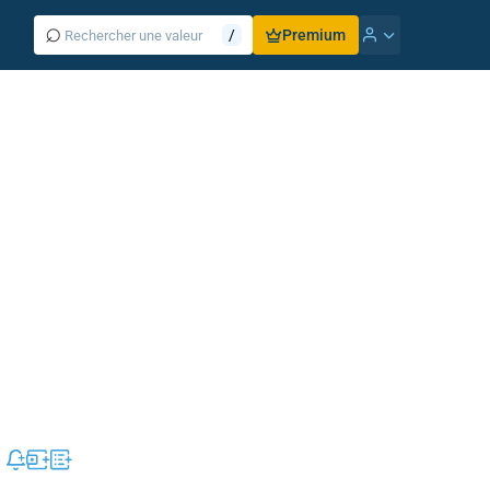
⌕
/
Premium