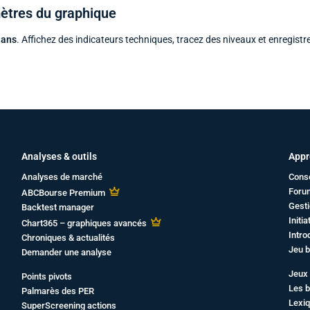
mètres du graphique
 ans
. Affichez des indicateurs techniques, tracez des niveaux et enregistr
Analyses & outils
Appr
Analyses de marché
Cons
Foru
ABCBourse Premium
Gesti
Backtest manager
Initi
Chart365 – graphiques avancés
Intro
Chroniques & actualités
Jeu b
Demander une analyse
Jeux 
Points pivots
Les b
Palmarès des PER
Lexiq
SuperScreening actions