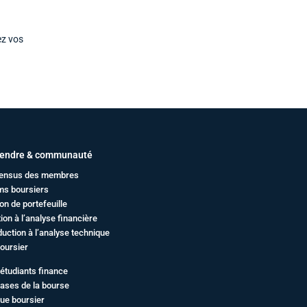
ez vos
endre & communauté
ensus des membres
ms boursiers
on de portefeuille
ation à l’analyse financière
duction à l’analyse technique
oursier
étudiants finance
ases de la bourse
ue boursier