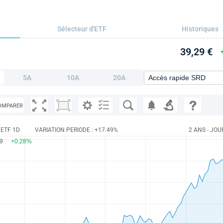
Sélecteur d'ETF
Historiques
39,29 €
5A
10A
20A
OMPARER
 ETF 1D
VARIATION PERIODE : +17.49%
2 ANS - JOU
29
+0.28%