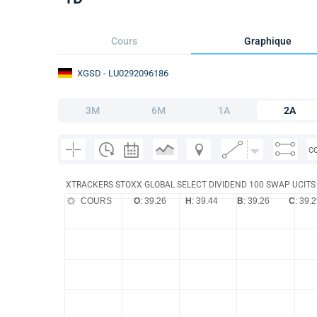
Cours
Graphique
XGSD
- LU0292096186
3M
6M
1A
2A
C
XTRACKERS STOXX GLOBAL SELECT DIVIDEND 100 SWAP UCITS
COURS
O
: 39.26
H
: 39.44
B
: 39.26
C
: 39.