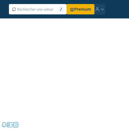
⌕
/
Premium