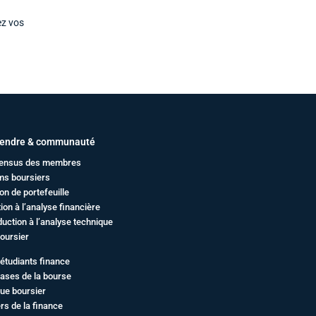
ez vos
endre & communauté
ensus des membres
ms boursiers
on de portefeuille
ation à l’analyse financière
duction à l’analyse technique
oursier
étudiants finance
ases de la bourse
ue boursier
rs de la finance