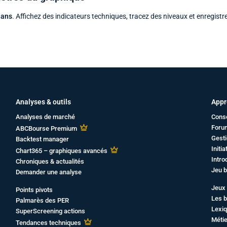
 ans
. Affichez des indicateurs techniques, tracez des niveaux et enregistr
Analyses & outils
Appr
Analyses de marché
Cons
Foru
ABCBourse Premium
Gesti
Backtest manager
Initi
Chart365 – graphiques avancés
Intro
Chroniques & actualités
Jeu b
Demander une analyse
Jeux 
Points pivots
Les b
Palmarès des PER
Lexiq
SuperScreening actions
Métie
Tendances techniques