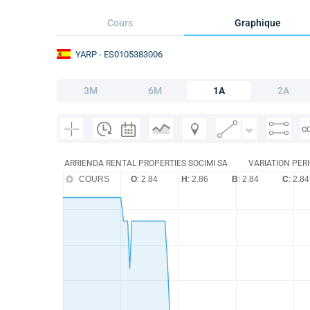
Cours
Graphique
YARP
- ES0105383006
3M
6M
1A
2A
C
ARRIENDA RENTAL PROPERTIES SOCIMI SA
VARIATION PERI
COURS
O
: 2.84
H
: 2.86
B
: 2.84
C
: 2.84