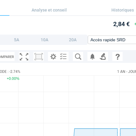
Analyse et conseil
Historiques
2,84 €
5A
10A
20A
OMPARER
ODE : -2.74%
1 AN - JOU
+0.00%