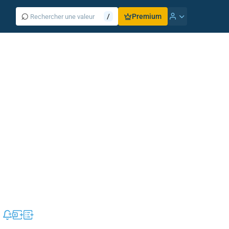
⌕
/
Premium