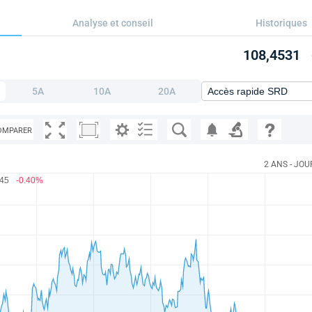
Analyse et conseil
Historiques
108,4531
5A
10A
20A
OMPARER
2 ANS - JOU
.45
-0.40%