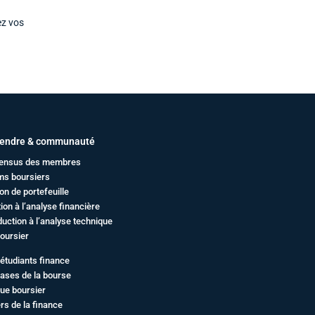
ez vos
endre & communauté
ensus des membres
ms boursiers
on de portefeuille
ation à l’analyse financière
duction à l’analyse technique
oursier
étudiants finance
ases de la bourse
ue boursier
rs de la finance