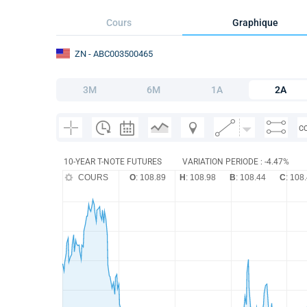
Cours
Graphique
ZN
- ABC003500465
3M
6M
1A
2A
C
10-YEAR T-NOTE FUTURES
VARIATION PERIODE : -4.47%
COURS
O
: 108.89
H
: 108.98
B
: 108.44
C
: 108