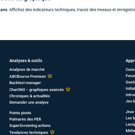
 ans
. Affichez des indicateurs techniques, tracez des niveaux et enregistr
Analyses & outils
Appr
Analyses de marché
Cons
Foru
ABCBourse Premium
Gesti
Backtest manager
Initi
Chart365 – graphiques avancés
Intro
Chroniques & actualités
Jeu b
Demander une analyse
Jeux 
Points pivots
Les b
Palmarès des PER
Lexiq
SuperScreening actions
Métie
Tendances techniques