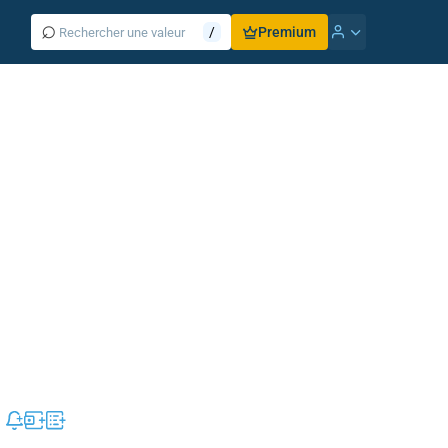
⌕
/
Premium