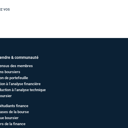
ez vos
endre & communauté
ensus des membres
ms boursiers
on de portefeuille
ation à l’analyse financière
duction à l’analyse technique
oursier
étudiants finance
ases de la bourse
ue boursier
rs de la finance