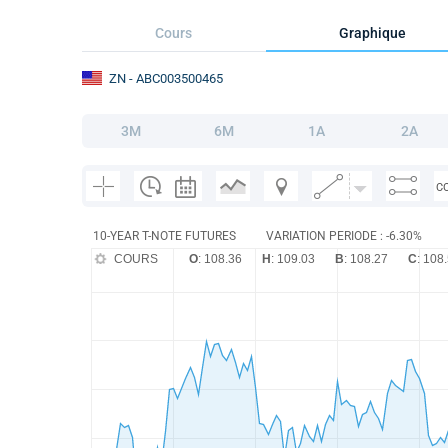
Cours
Graphique
ZN
- ABC003500465
3M
6M
1A
2A
C
10-YEAR T-NOTE FUTURES
VARIATION PERIODE : -6.30%
COURS
O
: 108.36
H
: 109.03
B
: 108.27
C
: 108