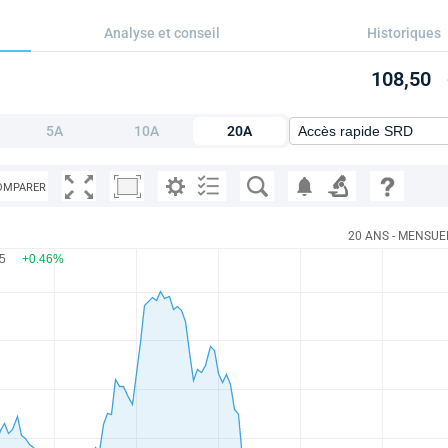
Analyse et conseil
Historiques
108,50
5A
10A
20A
OMPARER
20 ANS - MENSUE
.5
+0.46%