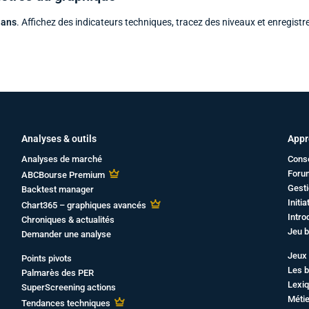
 ans
. Affichez des indicateurs techniques, tracez des niveaux et enregistr
Analyses & outils
Appr
Analyses de marché
Cons
Foru
ABCBourse Premium
Gesti
Backtest manager
Initi
Chart365 – graphiques avancés
Intro
Chroniques & actualités
Jeu b
Demander une analyse
Jeux 
Points pivots
Les b
Palmarès des PER
Lexiq
SuperScreening actions
Métie
Tendances techniques