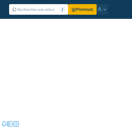
⌕
/
Premium