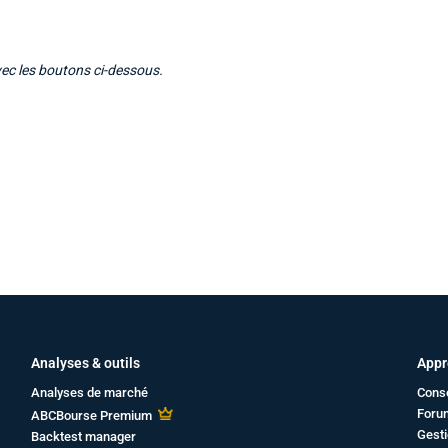
vec les boutons ci-dessous.
Analyses & outils
Appr
Analyses de marché
Cons
Foru
ABCBourse Premium
Gesti
Backtest manager