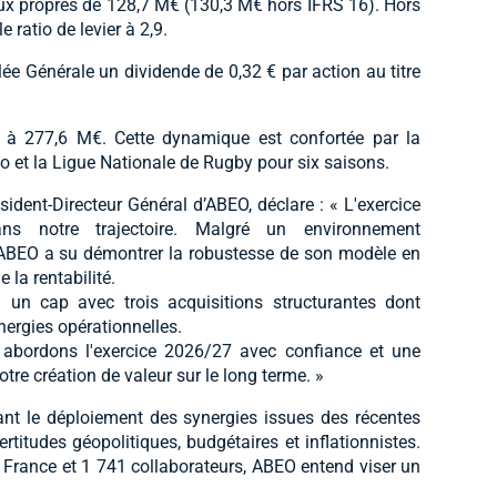
ux propres de 128,7 M€ (130,3 M€ hors IFRS 16). Hors
e ratio de levier à 2,9.
ée Générale un dividende de 0,32 € par action au titre
à 277,6 M€. Cette dynamique est confortée par la
o et la Ligue Nationale de Rugby pour six saisons.
ésident-Directeur Général d’ABEO, déclare : « L'exercice
s notre trajectoire. Malgré un environnement
 ABEO a su démontrer la robustesse de son modèle en
la rentabilité.
i un cap avec trois acquisitions structurantes dont
ynergies opérationnelles.
abordons l'exercice 2026/27 avec confiance et une
otre création de valeur sur le long terme. »
nt le déploiement des synergies issues des récentes
ertitudes géopolitiques, budgétaires et inflationnistes.
e France et 1 741 collaborateurs, ABEO entend viser un