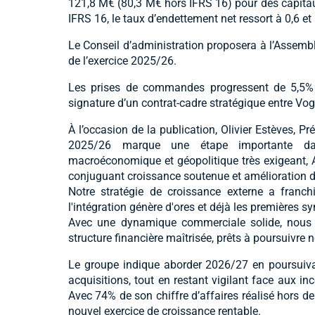
121,8 M€ (80,3 M€ hors IFRS 16) pour des capita
IFRS 16, le taux d’endettement net ressort à 0,6 et l
Le Conseil d’administration proposera à l’Assembl
de l’exercice 2025/26.
Les prises de commandes progressent de 5,5% 
signature d’un contrat-cadre stratégique entre Vog
À l’occasion de la publication, Olivier Estèves, Pr
2025/26 marque une étape importante dan
macroéconomique et géopolitique très exigeant,
conjuguant croissance soutenue et amélioration de 
Notre stratégie de croissance externe a franch
l'intégration génère d'ores et déjà les premières s
Avec une dynamique commerciale solide, nous 
structure financière maîtrisée, prêts à poursuivre n
Le groupe indique aborder 2026/27 en poursuiva
acquisitions, tout en restant vigilant face aux inc
Avec 74% de son chiffre d’affaires réalisé hors d
nouvel exercice de croissance rentable.