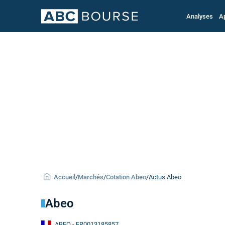
Analyses
A
Accueil
/
Marchés
/
Cotation Abeo
/
Actus Abeo
Abeo
ABEO
- FR0013185857