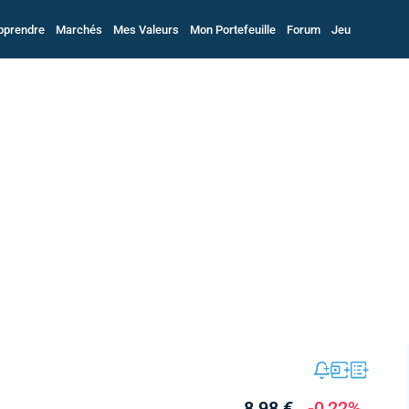
pprendre
Marchés
Mes Valeurs
Mon Portefeuille
Forum
Jeu
8,98 €
-0,22%