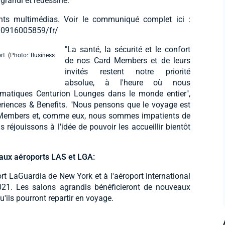
grandi et redessiné.
ts multimédias. Voir le communiqué complet ici :
00916005859/fr/
"La santé, la sécurité et le confort
rt (Photo: Business
de nos Card Members et de leurs
invités restent notre priorité
absolue, à l'heure où nous
ématiques Centurion Lounges dans le monde entier",
periences & Benefits. "Nous pensons que le voyage est
 Members et, comme eux, nous sommes impatients de
éjouissons à l'idée de pouvoir les accueillir bientôt
 aux aéroports LAS et LGA:
t LaGuardia de New York et à l'aéroport international
21. Les salons agrandis bénéficieront de nouveaux
ls pourront repartir en voyage.