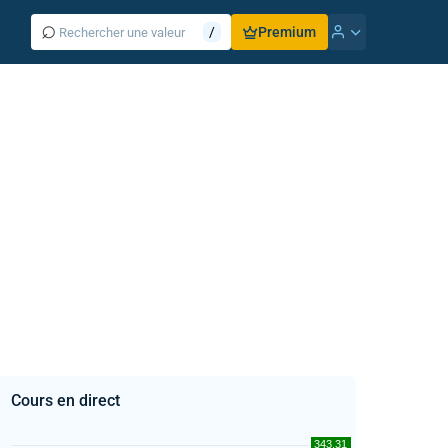
⌕
/
Premium
Cours en direct