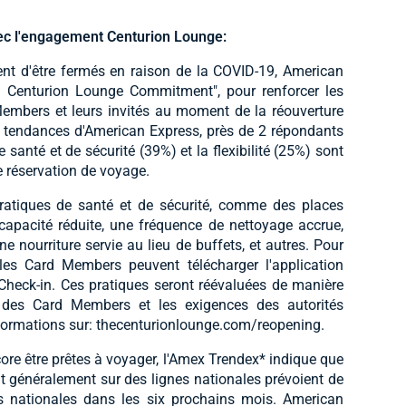
vec l'engagement Centurion Lounge:
nt d'être fermés en raison de la COVID-19, American
 Centurion Lounge Commitment", pour renforcer les
embers et leurs invités au moment de la réouverture
e tendances d'American Express, près de 2 répondants
 santé et de sécurité (39%) et la flexibilité (25%) sont
e réservation de voyage.
ratiques de santé et de sécurité, comme des places
 capacité réduite, une fréquence de nettoyage accrue,
e nourriture servie au lieu de buffets, et autres. Pour
les Card Members peuvent télécharger l'application
e Check-in. Ces pratiques seront réévaluées de manière
 des Card Members et les exigences des autorités
nformations sur: thecenturionlounge.com/reopening.
re être prêtes à voyager, l'Amex Trendex* indique que
 généralement sur des lignes nationales prévoient de
ns nationales dans les six prochains mois. American