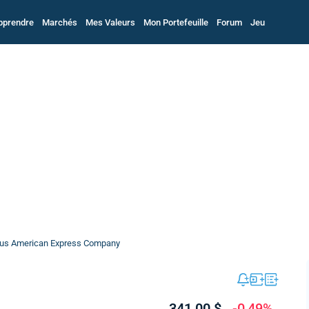
pprendre
Marchés
Mes Valeurs
Mon Portefeuille
Forum
Jeu
us American Express Company
341,00 $
-0,49%