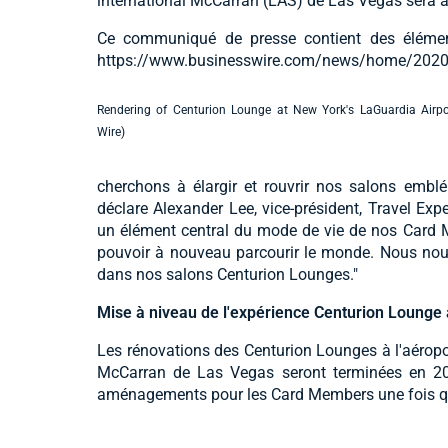
international McCarran (LAS) de Las Vegas sera a
Ce communiqué de presse contient des élémen
https://www.businesswire.com/news/home/202
Rendering of Centurion Lounge at New York's LaGuardia Airpo
Wire)
cherchons à élargir et rouvrir nos salons embl
déclare Alexander Lee, vice-président, Travel Ex
un élément central du mode de vie de nos Card
pouvoir à nouveau parcourir le monde. Nous nous r
dans nos salons Centurion Lounges."
Mise à niveau de l'expérience Centurion Lounge
Les rénovations des Centurion Lounges à l'aéropor
McCarran de Las Vegas seront terminées en 20
aménagements pour les Card Members une fois qu'i