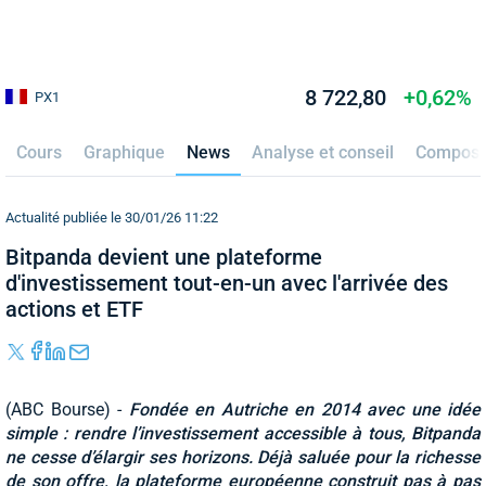
8 722,80
+0,62%
PX1
Cours
Graphique
News
Analyse et conseil
Composi
Actualité publiée le 30/01/26 11:22
Bitpanda devient une plateforme
d'investissement tout-en-un avec l'arrivée des
actions et ETF
(ABC Bourse) -
Fondée en Autriche en 2014 avec une idée
simple : rendre l’investissement accessible à tous, Bitpanda
ne cesse d’élargir ses horizons. Déjà saluée pour la richesse
de son offre, la plateforme européenne construit pas à pas