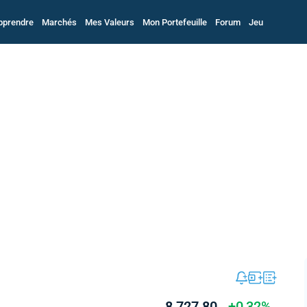
pprendre
Marchés
Mes Valeurs
Mon Portefeuille
Forum
Jeu
8 727,80
+0,32%