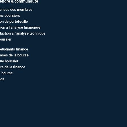
endre & communauté
ensus des membres
ms boursiers
on de portefeuille
ation à l’analyse financière
duction à l’analyse technique
oursier
étudiants finance
ases de la bourse
ue boursier
rs de la finance
z bourse
ies