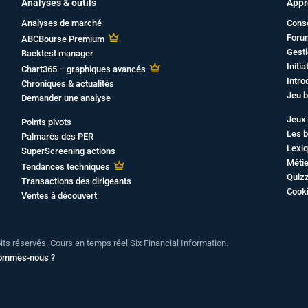
Analyses & outils
Appr
Analyses de marché
Cons
Foru
ABCBourse Premium
Gesti
Backtest manager
Initi
Chart365 – graphiques avancés
Intro
Chroniques & actualités
Jeu b
Demander une analyse
Jeux 
Points pivots
Les b
Palmarès des PER
Lexiq
SuperScreening actions
Métie
Tendances techniques
Quiz
Transactions des dirigeants
Cook
Ventes à découvert
oits réservés. Cours en temps réel Six Financial Information.
sommes-nous ?