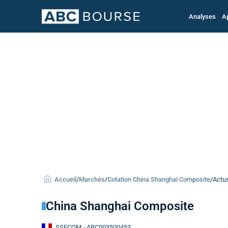
Analyses
A
Accueil
/
Marchés
/
Cotation China Shanghai Composite
/
Actu
China Shanghai Composite
SSECOM
- ABC003500453