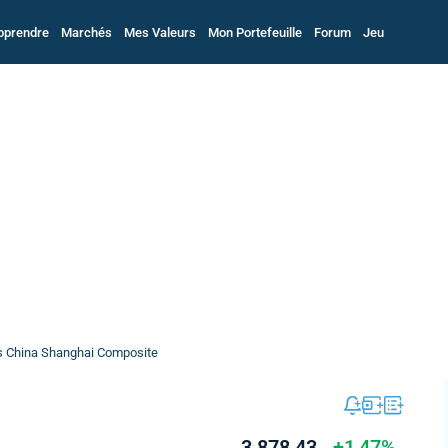
pprendre
Marchés
Mes Valeurs
Mon Portefeuille
Forum
Jeu
s China Shanghai Composite
3 878,43
+1,47%