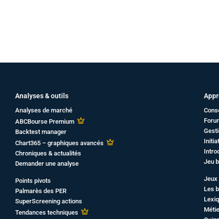
Analyses & outils
Appr
Analyses de marché
Cons
Foru
ABCBourse Premium
Gesti
Backtest manager
Initi
Chart365 – graphiques avancés
Intro
Chroniques & actualités
Jeu b
Demander une analyse
Jeux 
Points pivots
Les b
Palmarès des PER
Lexiq
SuperScreening actions
Métie
Tendances techniques