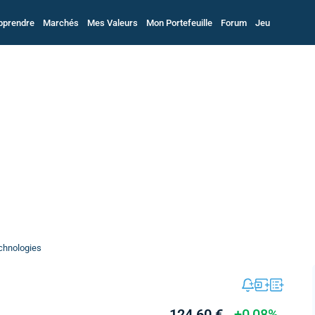
pprendre
Marchés
Mes Valeurs
Mon Portefeuille
Forum
Jeu
echnologies
124,60 €
+0,08%