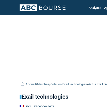
Analyses
A
Accueil
/
Marchés
/
Cotation Exail technologies
/
Actus Exail t
Exail technologies
EXA
- FR0000062671