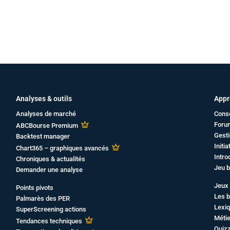
Analyses & outils
Appr
Analyses de marché
Cons
Foru
ABCBourse Premium
Gesti
Backtest manager
Initi
Chart365 – graphiques avancés
Intro
Chroniques & actualités
Jeu b
Demander une analyse
Jeux 
Points pivots
Les b
Palmarès des PER
Lexiq
SuperScreening actions
Métie
Tendances techniques
Quiz