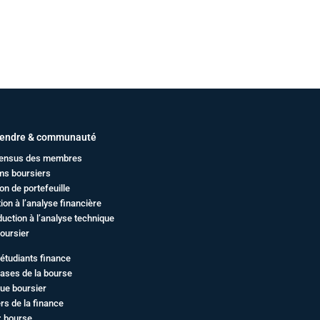
endre & communauté
ensus des membres
ms boursiers
on de portefeuille
ation à l’analyse financière
duction à l’analyse technique
oursier
étudiants finance
ases de la bourse
ue boursier
rs de la finance
z bourse