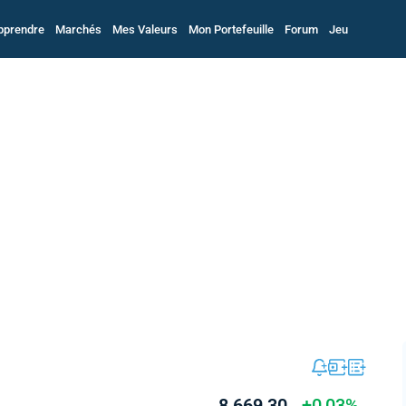
pprendre
Marchés
Mes Valeurs
Mon Portefeuille
Forum
Jeu
8 669,30
+0,03%