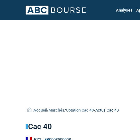
Analyses
A
Accueil
/
Marchés
/
Cotation Cac 40
/
Actus Cac 40
Cac 40
PX1
- FR0003500008