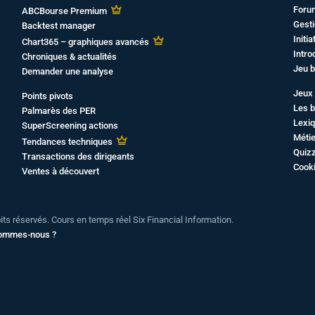
Foru
ABCBourse Premium
Gesti
Backtest manager
Initi
Chart365 – graphiques avancés
Intro
Chroniques & actualités
Jeu b
Demander une analyse
Jeux 
Points pivots
Les b
Palmarès des PER
Lexiq
SuperScreening actions
Métie
Tendances techniques
Quiz
Transactions des dirigeants
Cook
Ventes à découvert
oits réservés. Cours en temps réel Six Financial Information.
sommes-nous ?