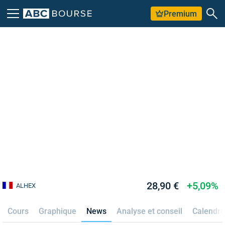
Premium
28,90 €
+5,09%
ALHEX
Cours
Graphique
News
Analyse et conseil
Calendri