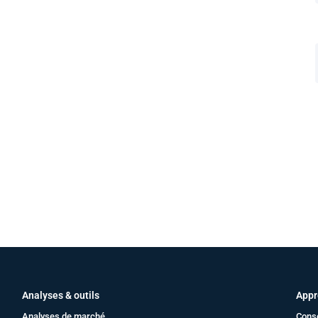
Analyses & outils
Appr
Analyses de marché
Cons