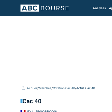
Analyses
A
Accueil
/
Marchés
/
Cotation Cac 40
/
Actus Cac 40
Cac 40
PX1
- FR0003500008