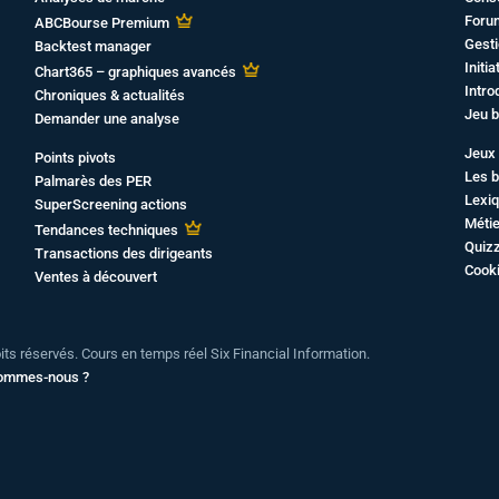
Foru
ABCBourse Premium
Gesti
Backtest manager
Initi
Chart365 – graphiques avancés
Intro
Chroniques & actualités
Jeu b
Demander une analyse
Jeux 
Points pivots
Les b
Palmarès des PER
Lexiq
SuperScreening actions
Métie
Tendances techniques
Quiz
Transactions des dirigeants
Cook
Ventes à découvert
oits réservés. Cours en temps réel Six Financial Information.
sommes-nous ?