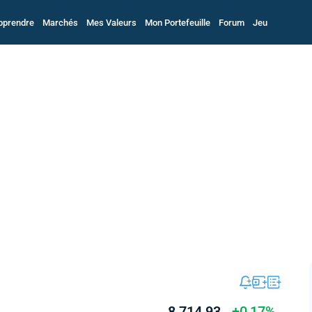
pprendre
Marchés
Mes Valeurs
Mon Portefeuille
Forum
Jeu
8 714,93
+0,17%