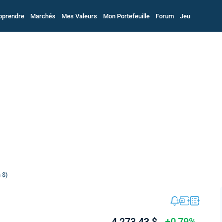
pprendre
Marchés
Mes Valeurs
Mon Portefeuille
Forum
Jeu
 $)
4 273,43 $
+0,79%