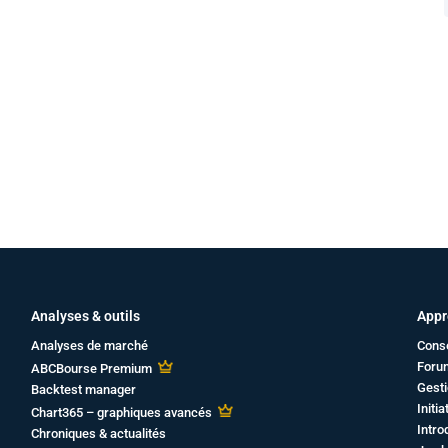
Analyses & outils
Appr
Analyses de marché
Cons
Foru
ABCBourse Premium
Gesti
Backtest manager
Initi
Chart365 – graphiques avancés
Intro
Chroniques & actualités