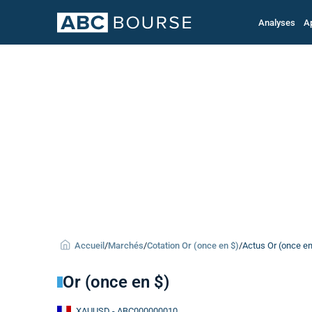
Analyses
A
Accueil
/
Marchés
/
Cotation Or (once en $)
/
Actus Or (once en
Or (once en $)
XAUUSD
- ABC000000010