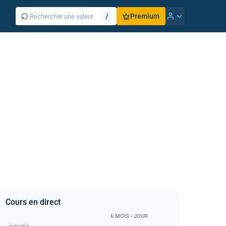
⌕
/
Premium
Cours en direct
6 MOIS - JOUR