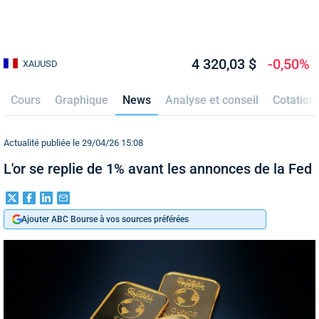
4 320,03 $
-0,50%
XAUUSD
Cours
Graphique
News
Analyse et conseil
Cotation
Actualité publiée le 29/04/26 15:08
L'or se replie de 1% avant les annonces de la Fed
Ajouter ABC Bourse à vos sources préférées