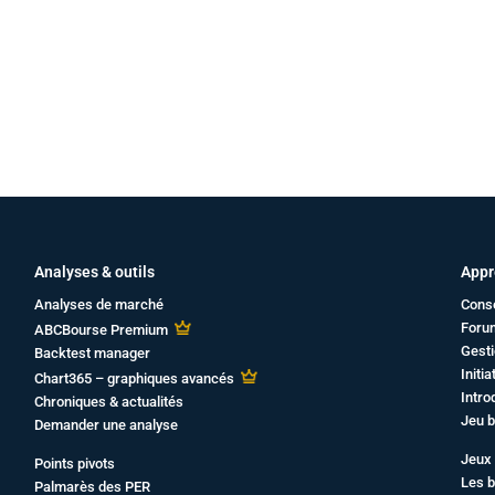
Analyses & outils
Appr
Analyses de marché
Cons
Foru
ABCBourse Premium
Gesti
Backtest manager
Initi
Chart365 – graphiques avancés
Intro
Chroniques & actualités
Jeu b
Demander une analyse
Jeux 
Points pivots
Les b
Palmarès des PER