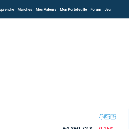
pprendre
Marchés
Mes Valeurs
Mon Portefeuille
Forum
Jeu
64 360,72 $
-0,15%