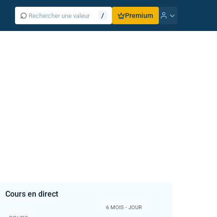
⌕
/
Premium
Cours en direct
6 MOIS - JOUR