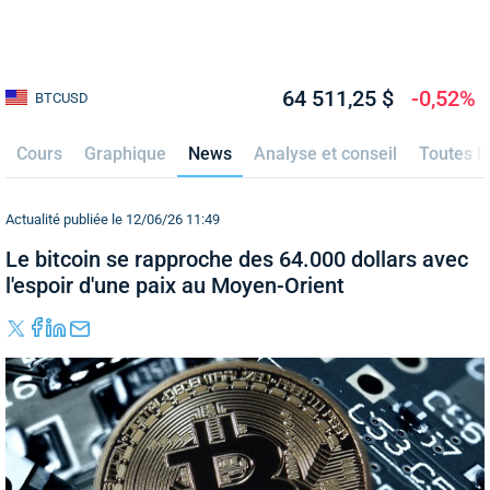
64 511,25 $
-0,52%
BTCUSD
Cours
Graphique
News
Analyse et conseil
Toutes l
Actualité publiée le 12/06/26 11:49
Le bitcoin se rapproche des 64.000 dollars avec
l'espoir d'une paix au Moyen-Orient