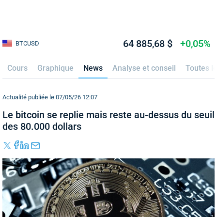
64 885,68 $
+0,05%
BTCUSD
Cours
Graphique
News
Analyse et conseil
Toutes l
Actualité publiée le 07/05/26 12:07
Le bitcoin se replie mais reste au-dessus du seuil
des 80.000 dollars