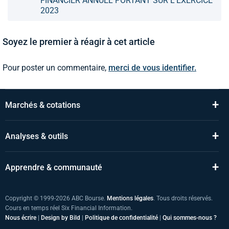
FINANCIER ANNUEL PORTANT SUR L'EXERCICE
2023
Soyez le premier à réagir à cet article
Pour poster un commentaire,
merci de vous identifier.
+
Marchés & cotations
+
Analyses & outils
+
Apprendre & communauté
Copyright © 1999-2026 ABC Bourse.
Mentions légales
. Tous droits réservés.
Cours en temps réel Six Financial Information.
Nous écrire
|
Design by Bild
|
Politique de confidentialité
|
Qui sommes-nous ?