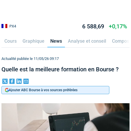
6 588,69
+0,17%
PX4
Cours
Graphique
News
Analyse et conseil
Composit
Actualité publiée le 11/05/26 09:17
Quelle est la meilleure formation en Bourse ?
Ajouter ABC Bourse à vos sources préférées