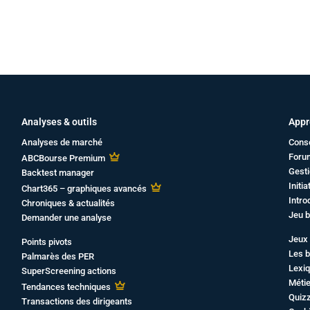
Analyses & outils
Appr
Analyses de marché
Cons
Foru
ABCBourse Premium
Gesti
Backtest manager
Initi
Chart365 – graphiques avancés
Intro
Chroniques & actualités
Jeu b
Demander une analyse
Jeux 
Points pivots
Les b
Palmarès des PER
Lexiq
SuperScreening actions
Métie
Tendances techniques
Quiz
Transactions des dirigeants