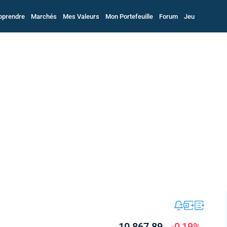
pprendre
Marchés
Mes Valeurs
Mon Portefeuille
Forum
Jeu
10 867,89
-0,19%