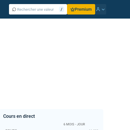
⌕
/
Premium
Cours en direct
6 MOIS - JOUR