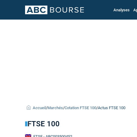
Analyses
A
Accueil
/
Marchés
/
Cotation FTSE 100
/
Actus FTSE 100
FTSE 100
FTSE
- ABC003500452