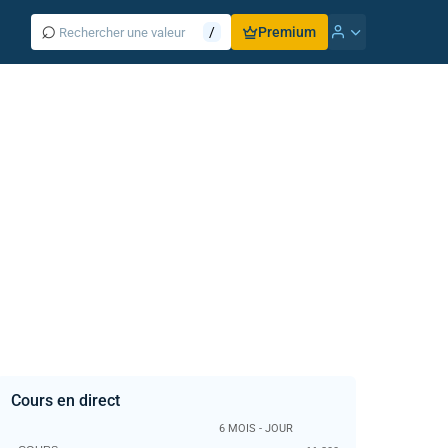
⌕
/
Premium
Cours en direct
6 MOIS - JOUR