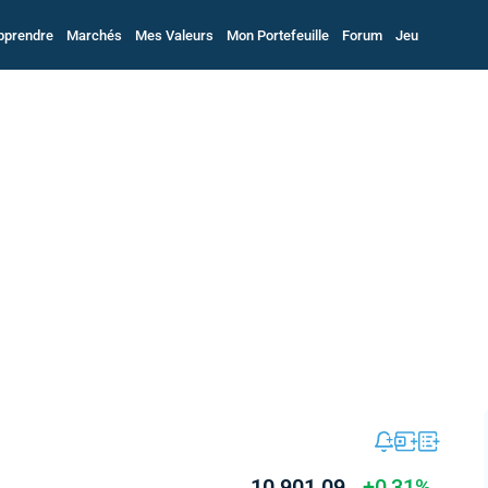
pprendre
Marchés
Mes Valeurs
Mon Portefeuille
Forum
Jeu
10 901,09
+0,31%