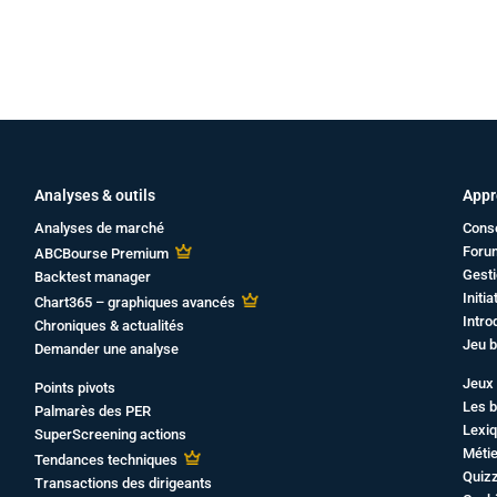
Analyses & outils
Appr
Analyses de marché
Cons
Foru
ABCBourse Premium
Gesti
Backtest manager
Initi
Chart365 – graphiques avancés
Intro
Chroniques & actualités
Jeu b
Demander une analyse
Jeux 
Points pivots
Les b
Palmarès des PER
Lexiq
SuperScreening actions
Métie
Tendances techniques
Quiz
Transactions des dirigeants