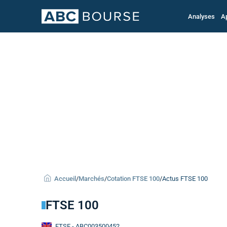
Analyses
A
Accueil
/
Marchés
/
Cotation FTSE 100
/
Actus FTSE 100
FTSE 100
FTSE
- ABC003500452