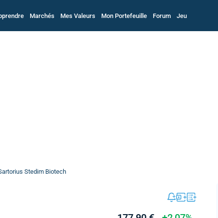
pprendre
Marchés
Mes Valeurs
Mon Portefeuille
Forum
Jeu
Sartorius Stedim Biotech
177,90 €
+2,07%