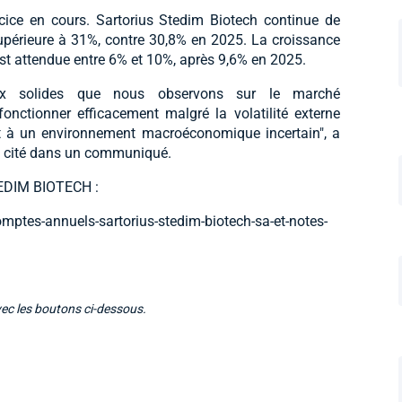
cice en cours. Sartorius Stedim Biotech continue de
upérieure à 31%, contre 30,8% en 2025. La croissance
est attendue entre 6% et 10%, après 9,6% en 2025.
taux solides que nous observons sur le marché
onctionner efficacement malgré la volatilité externe
et à un environnement macroéconomique incertain", a
r, cité dans un communiqué.
DIM BIOTECH :
omptes-annuels-sartorius-stedim-biotech-sa-et-notes-
vec les boutons ci-dessous.