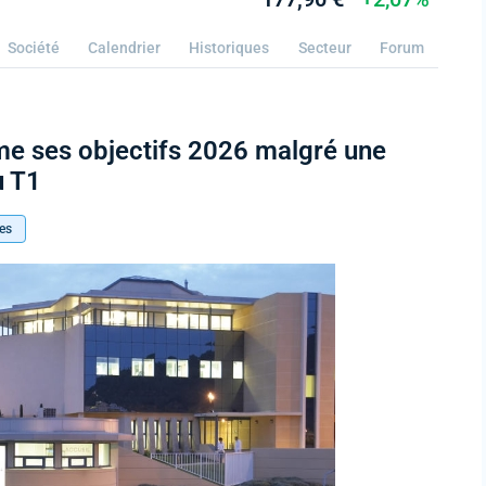
Société
Calendrier
Historiques
Secteur
Forum
me ses objectifs 2026 malgré une
u T1
es