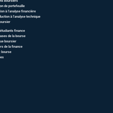
ms boursiers
on de portefeuille
ation à l’analyse financière
duction à l’analyse technique
oursier
étudiants finance
ases de la bourse
ue boursier
rs de la finance
z bourse
ies