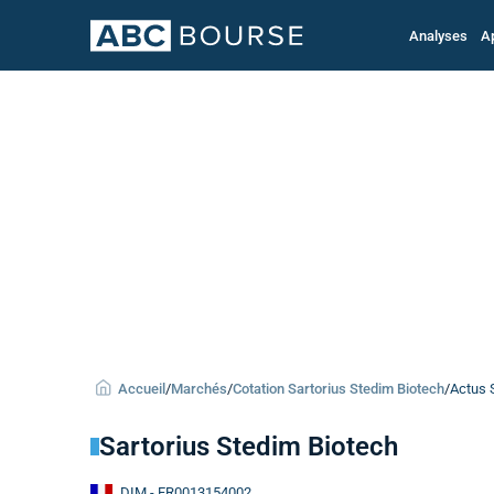
Analyses
A
Accueil
/
Marchés
/
Cotation Sartorius Stedim Biotech
/
Actus 
Sartorius Stedim Biotech
DIM
- FR0013154002