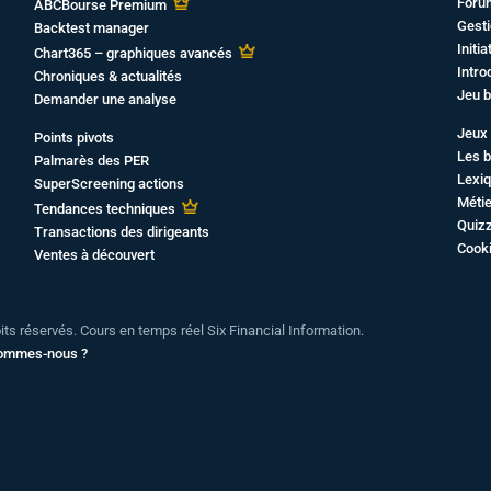
Foru
ABCBourse Premium
Gesti
Backtest manager
Initi
Chart365 – graphiques avancés
Intro
Chroniques & actualités
Jeu b
Demander une analyse
Jeux 
Points pivots
Les b
Palmarès des PER
Lexiq
SuperScreening actions
Métie
Tendances techniques
Quiz
Transactions des dirigeants
Cook
Ventes à découvert
oits réservés. Cours en temps réel Six Financial Information.
sommes-nous ?