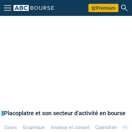
Premium
Placoplatre et son secteur d’activité en bourse
Cours
Graphique
Analyse et conseil
Calendrier
Hist