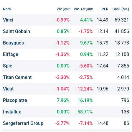
Nom
Var. jour
Var. 1er janv
PER
Capi. (ME)
Vinci
-0.99%
4.41%
14.49
69 321
Saint Gobain
0.85%
-1.75%
12.14
41 856
Bouygues
-1.12%
9.67%
15.79
18 773
Eiffage
-1.36%
0.94%
11.22
12 108
Spie
0.09%
-5.60%
17.64
7 855
Titan Cement
-3.30%
-2.75%
4 014
Vicat
-1.04%
-12.24%
10.96
2 970
Placoplatre
7.96%
16.19%
796
Installux
0.00%
58.71%
138
Sergeferrari Group
-2.77%
-7.14%
14.48
86