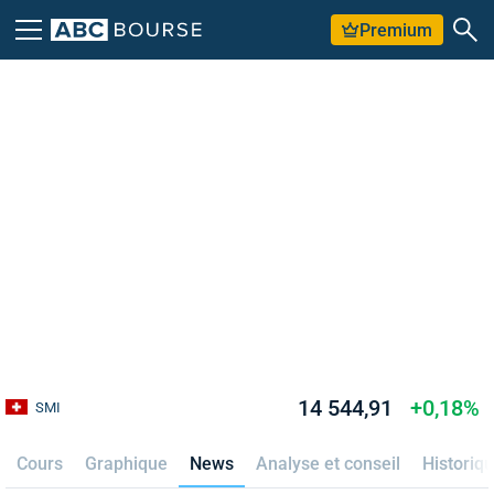
Premium
14 544,91
+0,18%
SMI
Cours
Graphique
News
Analyse et conseil
Historiq