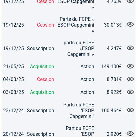
19/12/25
Cession
ESOP Capgemini
4 763€
»
Parts du FCPE «
19/12/25
Cession
ESOP Capgemini
30 013€
»
parts du FCPE
19/12/25
Souscription
«ESOP
4 247€
Capgemini »
21/05/25
Acquisition
Action
149 100€
04/03/25
Cession
Action
8 781€
03/03/25
Acquisition
Action
8 922€
Parts du FCPE
23/12/24
Souscription
"ESOP
100 464€
Capgemini"
Part du FCPE
20/12/24
Souscription
"ESOP
2 920€