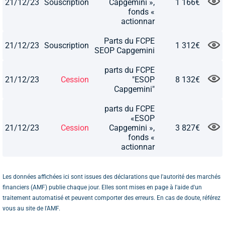
21/12/23
Souscription
Capgemini »,
1 166€
fonds «
actionnar
Parts du FCPE
21/12/23
Souscription
1 312€
SEOP Capgemini
parts du FCPE
21/12/23
Cession
"ESOP
8 132€
Capgemini"
parts du FCPE
«ESOP
21/12/23
Cession
Capgemini »,
3 827€
fonds «
actionnar
Les données affichées ici sont issues des déclarations que l'autorité des marchés
financiers (AMF) publie chaque jour. Elles sont mises en page à l'aide d'un
traitement automatisé et peuvent comporter des erreurs. En cas de doute, référez
vous au site de l'AMF.