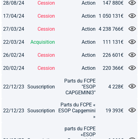
28/08/24
Cession
Action
147 880€
17/04/24
Cession
Action
1 050 131€
27/03/24
Cession
Action
4 238 766€
22/03/24
Acquisition
Action
111 131€
26/02/24
Cession
Action
226 601€
20/02/24
Cession
Action
220 366€
Parts du FCPE
22/12/23
Souscription
"ESOP
4 228€
CAPGEMINI3"
Parts du FCPE «
22/12/23
Souscription
ESOP Capgemini
19 393€
»
parts du FCPE
«ESOP