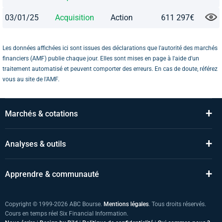
03/01/25
Acquisition
Action
611 297€
Les données affichées ici sont issues des déclarations que l'autorité des marchés
financiers (AMF) publie chaque jour. Elles sont mises en page à l'aide d'un
traitement automatisé et peuvent comporter des erreurs. En cas de doute, référez
vous au site de l'AMF.
+
Marchés & cotations
+
Analyses & outils
+
Apprendre & communauté
Copyright © 1999-2026 ABC Bourse.
Mentions légales
. Tous droits réservés.
Cours en temps réel Six Financial Information.