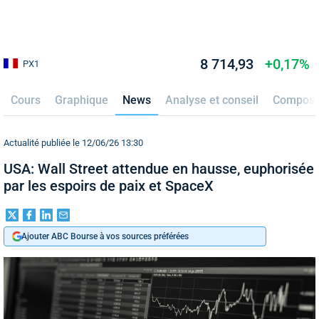
8 714,93
+0,17%
PX1
Cours
Graphique
News
Analyse et conseil
Composi
Actualité publiée le 12/06/26 13:30
USA: Wall Street attendue en hausse, euphorisée
par les espoirs de paix et SpaceX
Ajouter ABC Bourse à vos sources préférées