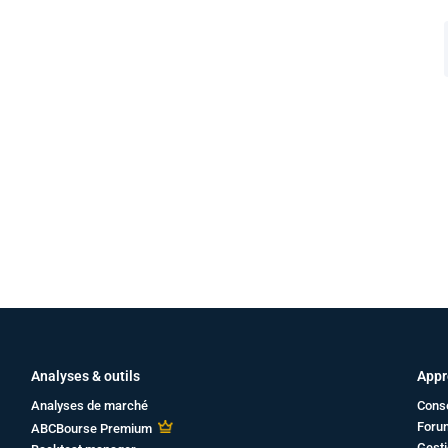
Analyses & outils
Appr
Analyses de marché
Cons
Foru
ABCBourse Premium
Gesti