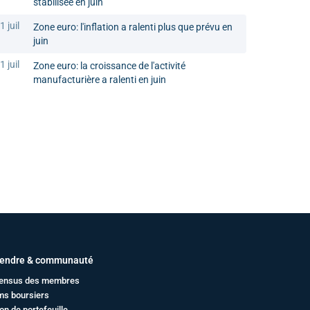
stabilisée en juin
1 juil
Zone euro: l'inflation a ralenti plus que prévu en
juin
1 juil
Zone euro: la croissance de l'activité
manufacturière a ralenti en juin
endre & communauté
ensus des membres
ms boursiers
on de portefeuille