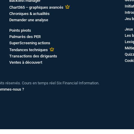
Backtest manager
Initi
Chart365 – graphiques avancés
Intro
Chroniques & actualités
Jeu b
Demander une analyse
Jeux 
Points pivots
Les b
Palmarès des PER
Lexiq
SuperScreening actions
Métie
Tendances techniques
Quiz
Transactions des dirigeants
Cook
Ventes à découvert
oits réservés. Cours en temps réel Six Financial Information.
sommes-nous ?