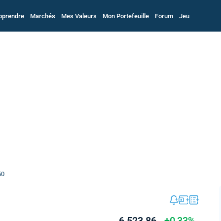
pprendre
Marchés
Mes Valeurs
Mon Portefeuille
Forum
Jeu
50
6 523,86
+0,33%