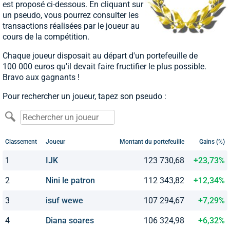
est proposé ci-dessous. En cliquant sur
un pseudo, vous pourrez consulter les
transactions réalisées par le joueur au
cours de la compétition.
Chaque joueur disposait au départ d'un portefeuille de
100 000 euros qu'il devait faire fructifier le plus possible.
Bravo aux gagnants !
Pour rechercher un joueur, tapez son pseudo :
Classement
Joueur
Montant du portefeuille
Gains (%)
1
IJK
123 730,68
+23,73%
2
Nini le patron
112 343,82
+12,34%
3
isuf wewe
107 294,67
+7,29%
4
Diana soares
106 324,98
+6,32%