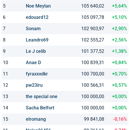
5
Noe Meylan
105 640,02
+5,64%
6
edouard12
105 097,78
+5,10%
7
Sonam
102 903,97
+2,90%
8
Leandro69
102 555,27
+2,56%
9
Le J celib
101 377,52
+1,38%
10
Anae D
100 839,31
+0,84%
11
fyraxxxdkr
100 700,00
+0,70%
12
pw23iru
100 566,31
+0,57%
13
the special one
100 000,00
+0,00%
14
Sacha Belfort
100 000,00
+0,00%
15
elromang
99 841,08
-0,16%