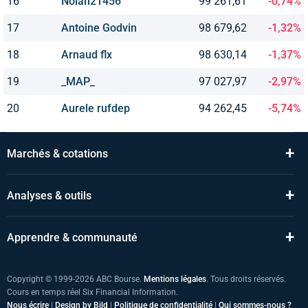
16
Nolan21456
99 261,61
-0,74%
17
Antoine Godvin
98 679,62
-1,32%
18
Arnaud flx
98 630,14
-1,37%
19
_MAP_
97 027,97
-2,97%
20
Aurele rufdep
94 262,45
-5,74%
+
Marchés & cotations
+
Analyses & outils
+
Apprendre & communauté
Copyright © 1999-2026 ABC Bourse.
Mentions légales
. Tous droits réservés.
Cours en temps réel Six Financial Information.
Nous écrire
|
Design by Bild
|
Politique de confidentialité
|
Qui sommes-nous ?